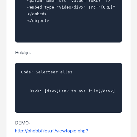
<param name="src" value="{URL}" />

<embed type="video/divx" src="{URL}" mode="fu
</embed>

</object>
Hulplijn:
Code:
Selecteer alles
 DivX: [divx]Link to avi file[/divx] 
DEMO:
http://phpbbfiles.nl/viewtopic.php?