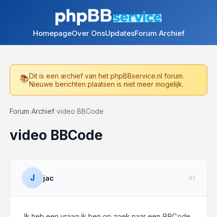
Homepage
Over Ons
Updates
Forum Archief
Dit is een archief van het phpBBservice.nl forum.
Nieuwe berichten plaatsen is niet meer mogelijk.
Forum
›
Archief
›
video BBCode
video BBCode
J
jac
#1
Ik heb een vraag ik ben op zoek naar een BBCode