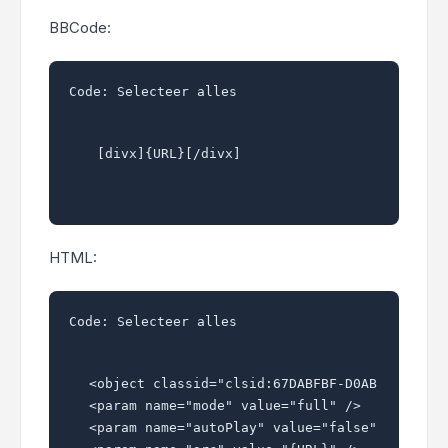
BBCode:
Code:
Selecteer alles
 [divx]{URL}[/divx] 
HTML:
Code:
Selecteer alles
<object classid="clsid:67DABFBF-D0AB-41fa-9C4
<param name="mode" value="full" />

<param name="autoPlay" value="false" />
