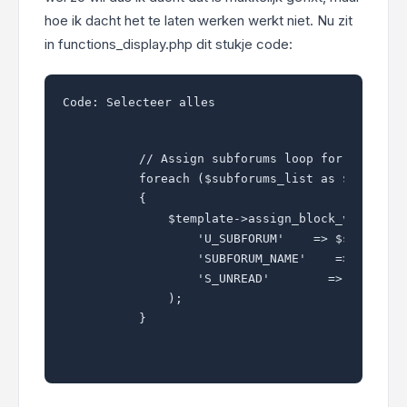
hoe ik dacht het te laten werken werkt niet. Nu zit
in functions_display.php dit stukje code:
Code:
Selecteer alles
        // Assign subforums loop for style au
        foreach ($subforums_list as $subforum
        {

            $template->assign_block_vars('for
                'U_SUBFORUM'    => $subforum[
                'SUBFORUM_NAME'    => $subfor
                'S_UNREAD'        => $subforu
            );

        }  