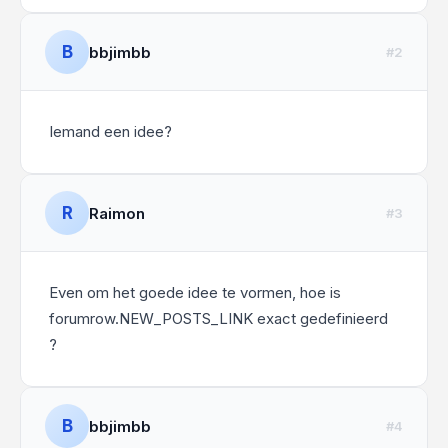
B
bbjimbb
#2
Iemand een idee?
R
Raimon
#3
Even om het goede idee te vormen, hoe is
forumrow.NEW_POSTS_LINK exact gedefinieerd
?
B
bbjimbb
#4